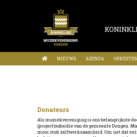
KONINKL
NIEUWS
AGENDA
ORKESTE
Donateurs
Als muziekvereniging is ons belangrijkste 
(project)subsidie van de gemeente Dongen. M
mooi stuk zelfwerkzaamheid. Om net dat extr