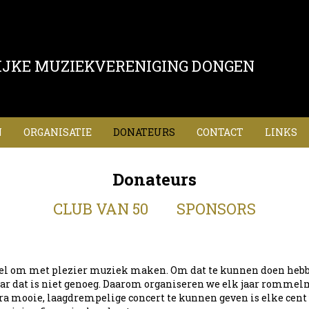
IJKE MUZIEKVERENIGING DONGEN
N
ORGANISATIE
DONATEURS
CONTACT
LINKS
Donateurs
CLUB VAN 50
SPONSORS
doel om met plezier muziek maken. Om dat te kunnen doen heb
aar dat is niet genoeg. Daarom organiseren we elk jaar rommel
a mooie, laagdrempelige concert te kunnen geven is elke cent