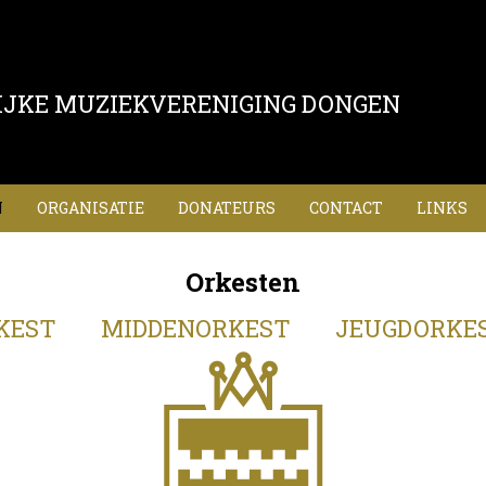
IJKE MUZIEKVERENIGING DONGEN
N
ORGANISATIE
DONATEURS
CONTACT
LINKS
Orkesten
KEST
MIDDENORKEST
JEUGDORKE