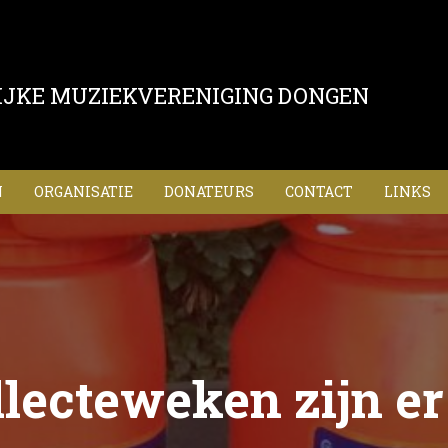
IJKE MUZIEKVERENIGING DONGEN
N
ORGANISATIE
DONATEURS
CONTACT
LINKS
llecteweken zijn er