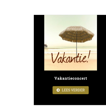
Vakantieconcert
ABOUT VAK
LEES VERDER