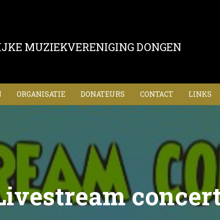
IJKE MUZIEKVERENIGING DONGEN
N
ORGANISATIE
DONATEURS
CONTACT
LINKS
Livestream concert