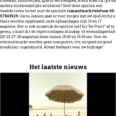
u boeken, snuisterijen, glas of serviesgoed, klein elektra, lp’s en
andere huishoudelijke artikelen? Geef deze spullen een
tweede leven en bel met de speciale
rommelmarkttelefoon 06-
57843529
. Carla Jansen gaat er voor zorgen dat uw spullen bij u
thuis worden opgehaald, onze ophaaldagen zijn 10 èn 17
augustus. Het is ook mogelijk de spullen zelf bij “De Poort” af te
geven, u kunt dit de repetitiedagen dinsdag- of woensdagavond
(20-21-27-28 augustus) doen tussen 19.00 en 19.30 uur. Voor de
rommelmarkt worden geen computers, tv’s, witgoed en groot
meubilair ingezameld. Alvast bedankt voor uw bijdrage!
Het laatste nieuws