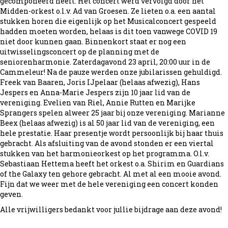
gecomponeerd heeft. Het concert werd vervolgd door het
Midden-orkest o.l.v. Ad van Groesen. Ze lieten o.a. een aantal
stukken horen die eigenlijk op het Musicalconcert gespeeld
hadden moeten worden, helaas is dit toen vanwege COVID 19
niet door kunnen gaan. Binnenkort staat er nog een
uitwisselingsconcert op de planning met de
seniorenharmonie. Zaterdagavond 23 april, 20:00 uur in de
Cammeleur! Na de pauze werden onze jubilarissen gehuldigd.
Freek van Baaren, Joris IJpelaar (helaas afwezig), Hans
Jespers en Anna-Marie Jespers zijn 10 jaar lid van de
vereniging. Evelien van Riel, Annie Rutten en Marijke
Sprangers spelen alweer 25 jaar bij onze vereniging. Marianne
Beex (helaas afwezig) is al 50 jaar lid van de vereniging, een
hele prestatie. Haar presentje wordt persoonlijk bij haar thuis
gebracht. Als afsluiting van de avond stonden er een viertal
stukken van het harmonieorkest op het programma. O.l.v.
Sebastiaan Hettema heeft het orkest o.a. Shirim en Guardians
of the Galaxy ten gehore gebracht. Al met al een mooie avond.
Fijn dat we weer met de hele vereniging een concert konden
geven.
Alle vrijwilligers bedankt voor jullie bijdrage aan deze avond!