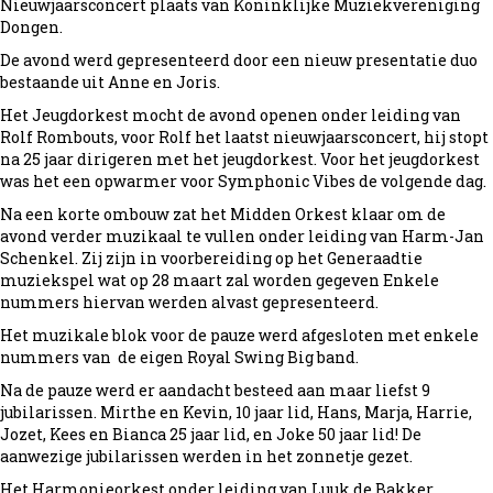
Nieuwjaarsconcert plaats van Koninklijke Muziekvereniging
Dongen.
De avond werd gepresenteerd door een nieuw presentatie duo
bestaande uit Anne en Joris.
Het Jeugdorkest mocht de avond openen onder leiding van
Rolf Rombouts, voor Rolf het laatst nieuwjaarsconcert, hij stopt
na 25 jaar dirigeren met het jeugdorkest. Voor het jeugdorkest
was het een opwarmer voor Symphonic Vibes de volgende dag.
Na een korte ombouw zat het Midden Orkest klaar om de
avond verder muzikaal te vullen onder leiding van Harm-Jan
Schenkel. Zij zijn in voorbereiding op het Generaadtie
muziekspel wat op 28 maart zal worden gegeven Enkele
nummers hiervan werden alvast gepresenteerd.
Het muzikale blok voor de pauze werd afgesloten met enkele
nummers van de eigen Royal Swing Big band.
Na de pauze werd er aandacht besteed aan maar liefst 9
jubilarissen. Mirthe en Kevin, 10 jaar lid, Hans, Marja, Harrie,
Jozet, Kees en Bianca 25 jaar lid, en Joke 50 jaar lid! De
aanwezige jubilarissen werden in het zonnetje gezet.
Het Harmonieorkest onder leiding van Luuk de Bakker