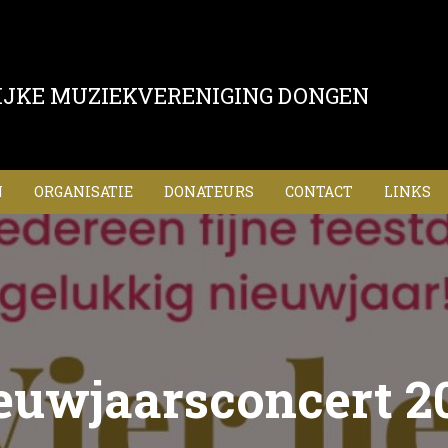
IJKE MUZIEKVERENIGING DONGEN
N
ORGANISATIE
DONATEURS
CONTACT
LINKS
euwjaarsconcert 2